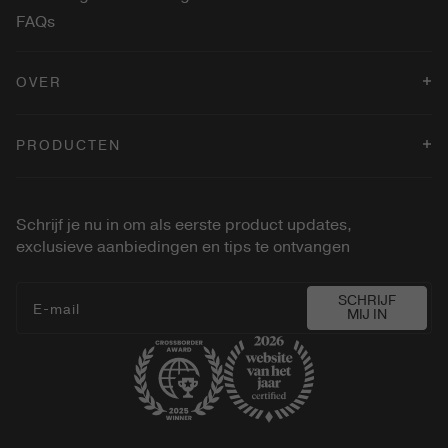
FAQs
OVER
Verkooppunten
PRODUCTEN
Blog
Algemene Voorwaarden
Changing Foundation
Cookiebeleid
Eye Perfecting Shimmer Stick
Schrijf je nu in om als eerste product updates,
Privacybeleid
Velvet Dream Lipstick
exclusieve aanbiedingen en tips te ontvangen
Betaling
2-in-1 Conceal Brush
Press
Vibrant Cheeks Liquid Blush
SCHRIJF
E‑mail
MIJ IN
Gilded Lashes Mascara
Shop alles