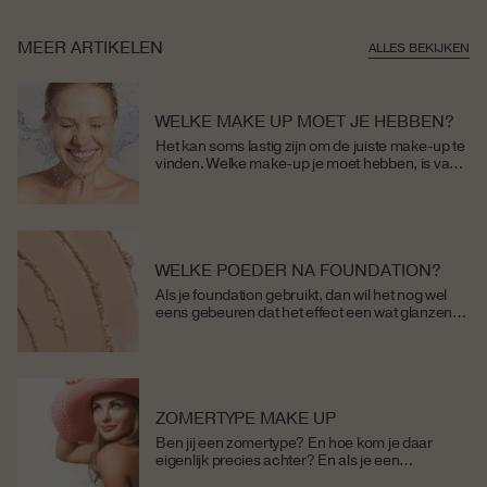
es
MEER ARTIKELEN
ALLES BEKIJKEN
WELKE MAKE UP MOET JE HEBBEN?
Het kan soms lastig zijn om de juiste make-up te
vinden. Welke make-up je moet hebben, is van
verschillende factoren afhankelijk. Weet jij niet
zo goed welke make-up het best...
WELKE POEDER NA FOUNDATION?
Als je foundation gebruikt, dan wil het nog wel
eens gebeuren dat het effect een wat glanzende
huid is. Dat geeft vaak een minder natuurlijke
uitstraling en is voor de...
ZOMERTYPE MAKE UP
Ben jij een zomertype? En hoe kom je daar
eigenlijk precies achter? En als je een
zomertype bent, welke make up gebruik je dan.