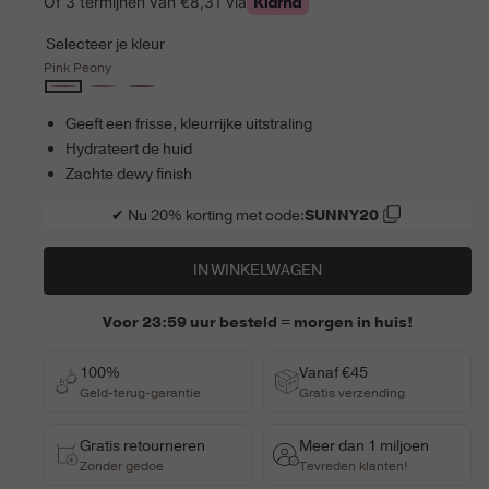
Of 3 termijnen van
€8,31
via
Selecteer je kleur
Pink Peony
Pink
Dusty
Grape
Peony
Rose
Galore
Geeft een frisse, kleurrijke uitstraling
Hydrateert de huid
Zachte dewy finish
✔ Nu 20% korting met code:
SUNNY20
IN WINKELWAGEN
Voor 23:59 uur besteld = morgen in huis!
100%
Vanaf €45
Geld-terug-garantie
Gratis verzending
Gratis retourneren
Meer dan 1 miljoen
Zonder gedoe
Tevreden klanten!