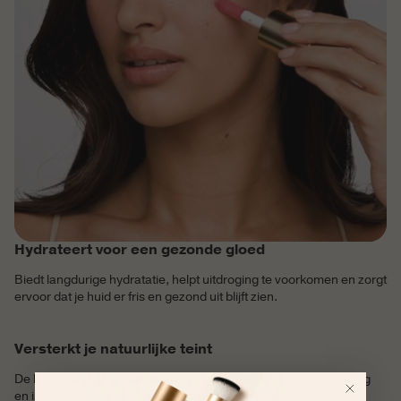
Hydrateert voor een gezonde gloed
Biedt langdurige hydratatie, helpt uitdroging te voorkomen en zorgt
ervoor dat je huid er fris en gezond uit blijft zien.
Versterkt je natuurlijke teint
De lichtgewicht formule geeft een jeugdige, levendige uitstraling
en is perfect voor een moeiteloos frisse look.