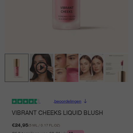
beoordelingen
VIBRANT CHEEKS LIQUID BLUSH
Normale
€24,95
(5 ML / 0.17 FL.OZ)
prijs