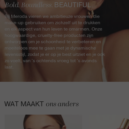
BEAUTIFUL
Bold. Boundless.
Bij Meroda vieren we ambitieuze vrouwen die
make-up gebruiken om zichzelf uit te drukken
en elk aspect van hun leven te omarmen. Onze
hoogwaardige, cruelty-free producten zijn
ontworpen om je schoonheid te verbeteren en
moeiteloos mee te gaan met je dynamische
levensstijl, zodat je er op je best uitziet en je ook
zo voelt, van 's ochtends vroeg tot 's avonds
laat.
WAT MAAKT
ons anders