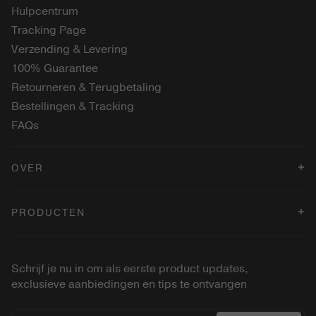
Hulpcentrum
Tracking Page
Verzending & Levering
100% Guarantee
Retourneren & Terugbetaling
Bestellingen & Tracking
FAQs
OVER
Verkooppunten
PRODUCTEN
Blog
Algemene Voorwaarden
Changing Foundation
Cookiebeleid
Eye Perfecting Shimmer Stick
Schrijf je nu in om als eerste product updates,
Privacybeleid
Velvet Dream Lipstick
exclusieve aanbiedingen en tips te ontvangen
Betaling
2-in-1 Conceal Brush
Press