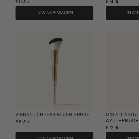
Normale
€17,95
Normale
€24,95
prijs
prijs
IN WINKELWAGEN
IN W
VIBRANT CHEEKS BLUSH BRUSH
IT'S ALL ABOU
WATERPROOF 
Normale
€19,95
prijs
Normale
€22,95
prijs
IN WINKELWAGEN
IN W