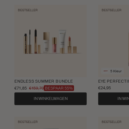
BESTSELLER
BESTSELLER
5 Kleur
ENDLESS SUMMER BUNDLE
EYE PERFECTI
Normale
€24,95
€71,85
€159,70
BESPAAR 55%
Aanbiedingsprijs
Normale
prijs
prijs
IN WINKELWAGEN
IN W
BESTSELLER
BESTSELLER