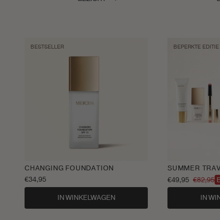
BESTSELLER
BEPERKTE EDITIE
CHANGING FOUNDATION
SUMMER TRAV
Normale
€34,95
€49,95
€82,95
Aanbiedingsprijs
Normale
prijs
prijs
IN WINKELWAGEN
IN W