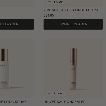
3 Kleur
VIBRANT CHEEKS LIQUID BLUSH
Normale
€24,95
prijs
INKELWAGEN
IN WINKELWAGEN
21 Kleur
SETTING SPRAY
UNIVERSAL CONCEALER