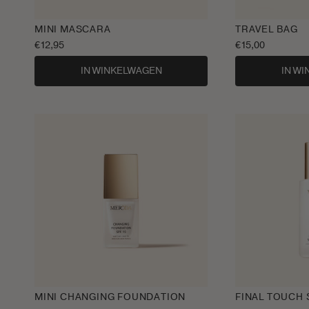
MINI MASCARA
TRAVEL BAG
Normale
€12,95
Normale
€15,00
prijs
prijs
IN WINKELWAGEN
IN W
MINI CHANGING FOUNDATION
FINAL TOUCH 