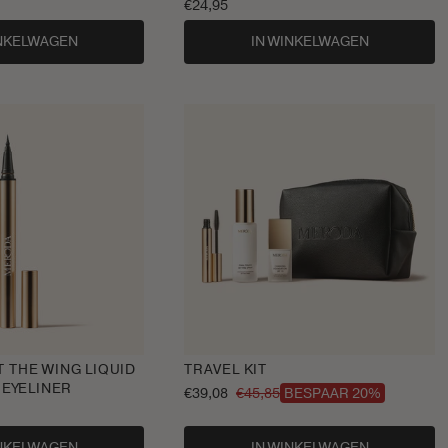
Normale
€24,95
prijs
INKELWAGEN
IN WINKELWAGEN
T THE WING LIQUID
TRAVEL KIT
EYELINER
€39,08
€45,85
BESPAAR 20%
Aanbiedingsprijs
Normale
prijs
INKELWAGEN
IN WINKELWAGEN