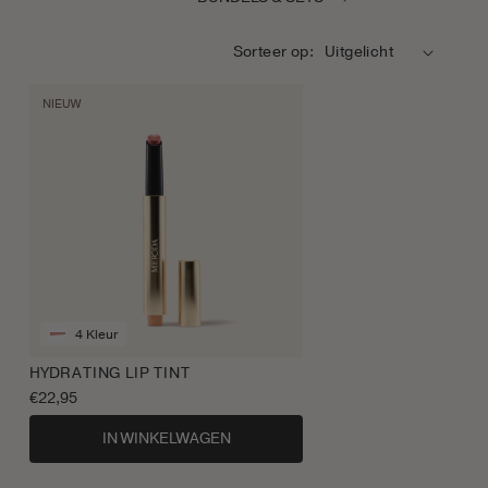
Sorteer op:
NIEUW
4 Kleur
HYDRATING LIP TINT
Normale
€22,95
prijs
IN WINKELWAGEN