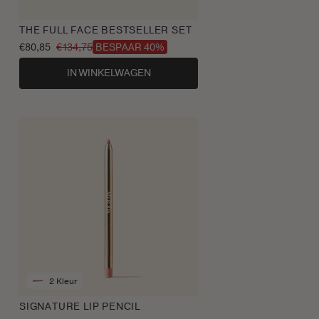
THE FULL FACE BESTSELLER SET
€80,85
€134,75
BESPAAR 40%
Aanbiedingsprijs
Normale
prijs
IN WINKELWAGEN
2 Kleur
SIGNATURE LIP PENCIL