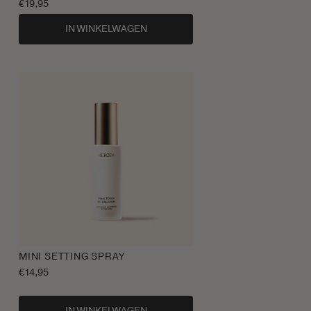
Normale
€19,95
prijs
IN WINKELWAGEN
MINI SETTING SPRAY
Normale
€14,95
prijs
IN WINKELWAGEN