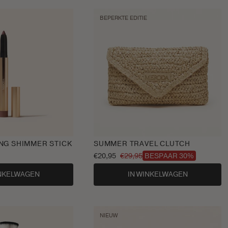
BEPERKTE EDITIE
NG SHIMMER STICK
SUMMER TRAVEL CLUTCH
€20,95
€29,95
BESPAAR 30%
Aanbiedingsprijs
Normale
prijs
INKELWAGEN
IN WINKELWAGEN
NIEUW