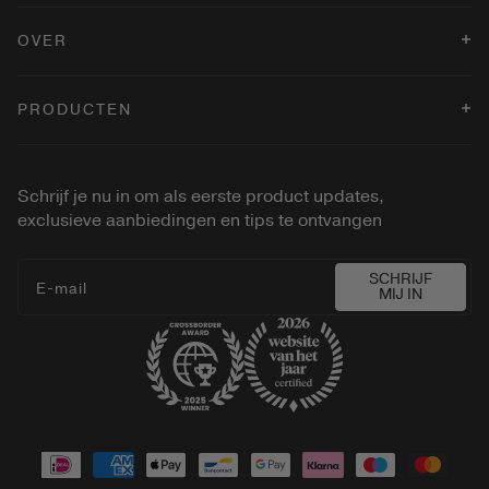
OVER
Verkooppunten
PRODUCTEN
Blog
Algemene Voorwaarden
Changing Foundation
Cookiebeleid
Eye Perfecting Shimmer Stick
Schrijf je nu in om als eerste product updates,
Privacybeleid
Velvet Dream Lipstick
exclusieve aanbiedingen en tips te ontvangen
Betaling
2-in-1 Conceal Brush
Press
Vibrant Cheeks Liquid Blush
SCHRIJF
E‑mail
MIJ IN
Gilded Lashes Mascara
Shop alles
Betaalmethoden