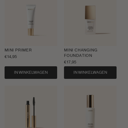
MINI PRIMER
MINI CHANGING
FOUNDATION
Normale
€14,95
prijs
Normale
€17,95
prijs
IN WINKELWAGEN
IN WINKELWAGEN