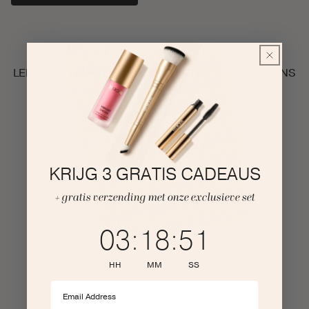
LEES HOE TEVREDEN ONZE KLANTEN ZIJN OVER ONS
KRIJG 3 GRATIS CADEAUS
+ gratis verzending met onze exclusieve set
3
:
18
Countdown ends in:
:
50
03
:
18
:
50
HH
MM
SS