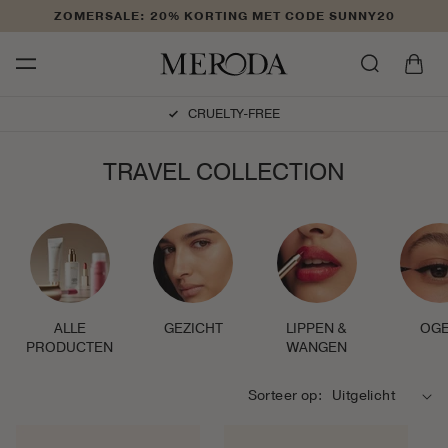
Meteen
ZOMERSALE: 20% KORTING MET CODE SUNNY20
naar de
content
Winkelwage
CRUELTY-FREE
C
TRAVEL COLLECTION
O
L
L
E
C
T
I
ALLE
GEZICHT
LIPPEN &
OG
E
PRODUCTEN
WANGEN
:
Sorteer op: