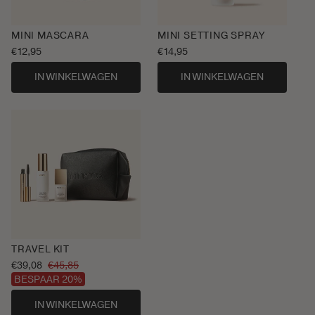
MINI MASCARA
MINI SETTING SPRAY
Normale
€12,95
Normale
€14,95
prijs
prijs
IN WINKELWAGEN
IN WINKELWAGEN
TRAVEL KIT
€39,08
€45,85
Aanbiedingsprijs
Normale
BESPAAR 20%
prijs
IN WINKELWAGEN